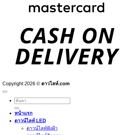
D
Copyright 2026 ©
ดาวไลท์.com
ค้นหา:
หน้าแรก
ดาวน์ไลท์ LED
ดาวน์ไลท์ฝังฝ้า