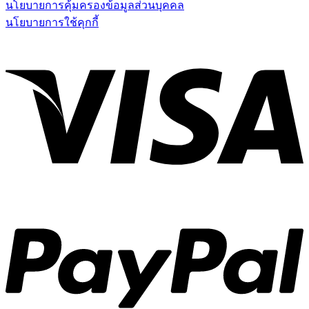
นโยบายการคุ้มครองข้อมูลส่วนบุคคล
นโยบายการใช้คุกกี้
V
P