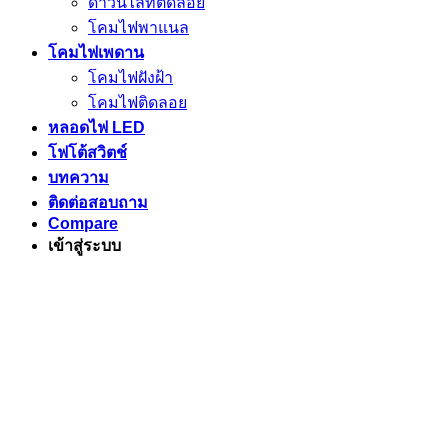
ดาวน์ไลท์ติดลอย
โคมไฟพาแนล
โคมไฟเพดาน
โคมไฟฝังฝ้า
โคมไฟติดลอย
หลอดไฟ LED
โฟโต้สวิตช์
บทความ
ติดต่อสอบถาม
Compare
เข้าสู่ระบบ