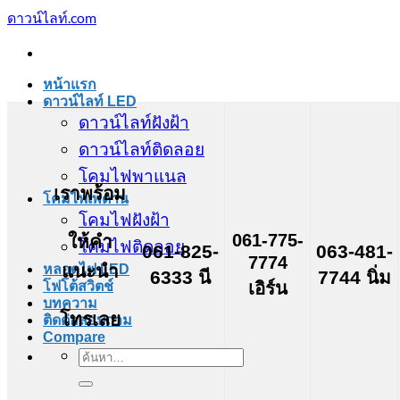
ข้าม
ดาวน์ไลท์.com
ไป
ยัง
เนื้อหา
หน้าแรก
ดาวน์ไลท์ LED
ดาวน์ไลท์ฝังฝ้า
ดาวน์ไลท์ติดลอย
โคมไฟพาแนล
เราพร้อม
โคมไฟเพดาน
โคมไฟฝังฝ้า
061-775-
ให้คำ
โคมไฟติดลอย
061-825-
063-481-
7774
แนะนำ
หลอดไฟ LED
6333 นี
7744 นิ่ม
เอิร์น
โฟโต้สวิตช์
บทความ
โทรเลย
ติดต่อสอบถาม
Compare
ค้นหา: