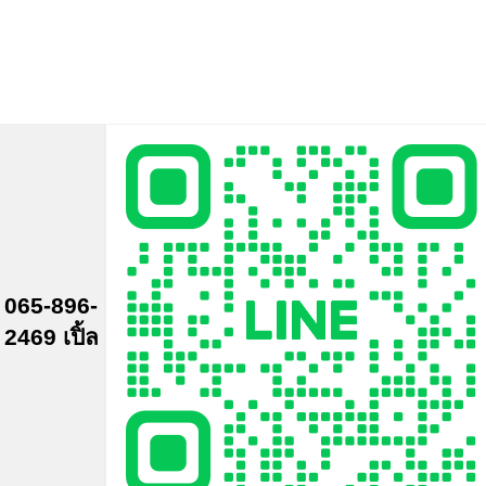
065-896-
2469 เปิ้ล