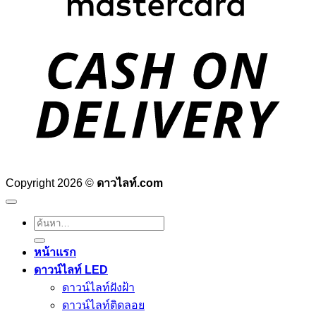
D
Copyright 2026 ©
ดาวไลท์.com
ค้นหา:
หน้าแรก
ดาวน์ไลท์ LED
ดาวน์ไลท์ฝังฝ้า
ดาวน์ไลท์ติดลอย