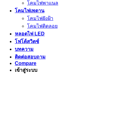
โคมไฟพาแนล
โคมไฟเพดาน
โคมไฟฝังฝ้า
โคมไฟติดลอย
หลอดไฟ LED
โฟโต้สวิตช์
บทความ
ติดต่อสอบถาม
Compare
เข้าสู่ระบบ