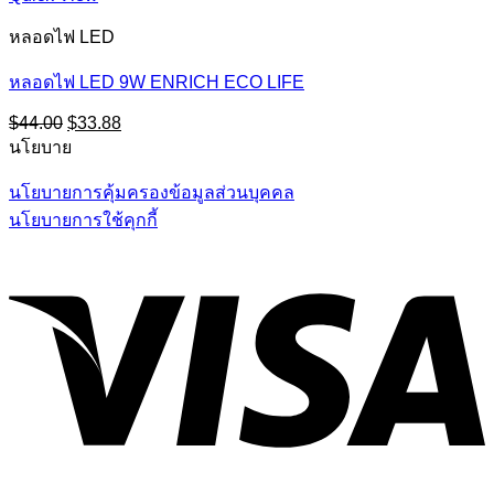
หลอดไฟ LED
หลอดไฟ LED 9W ENRICH ECO LIFE
Original
Current
$
44.00
$
33.88
price
price
นโยบาย
was:
is:
$44.00.
$33.88.
นโยบายการคุ้มครองข้อมูลส่วนบุคคล
นโยบายการใช้คุกกี้
V