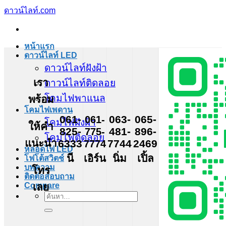
ข้าม
ดาวน์ไลท์.com
ไป
ยัง
หน้าแรก
เนื้อหา
ดาวน์ไลท์ LED
ดาวน์ไลท์ฝังฝ้า
เรา
ดาวน์ไลท์ติดลอย
โคมไฟพาแนล
พร้อม
โคมไฟเพดาน
061-
061-
063-
065-
โคมไฟฝังฝ้า
ให้คำ
825-
775-
481-
896-
โคมไฟติดลอย
แนะนำ
6333
7774
7744
2469
หลอดไฟ LED
นี
เอิร์น
นิ่ม
เปิ้ล
โฟโต้สวิตช์
บทความ
โทร
ติดต่อสอบถาม
เลย
Compare
ค้นหา: