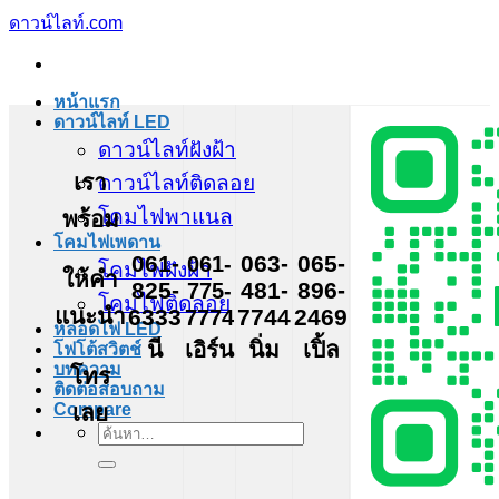
ข้าม
ดาวน์ไลท์.com
ไป
ยัง
หน้าแรก
เนื้อหา
ดาวน์ไลท์ LED
ดาวน์ไลท์ฝังฝ้า
เรา
ดาวน์ไลท์ติดลอย
โคมไฟพาแนล
พร้อม
โคมไฟเพดาน
061-
061-
063-
065-
โคมไฟฝังฝ้า
ให้คำ
825-
775-
481-
896-
โคมไฟติดลอย
แนะนำ
6333
7774
7744
2469
หลอดไฟ LED
นี
เอิร์น
นิ่ม
เปิ้ล
โฟโต้สวิตช์
บทความ
โทร
ติดต่อสอบถาม
เลย
Compare
ค้นหา: