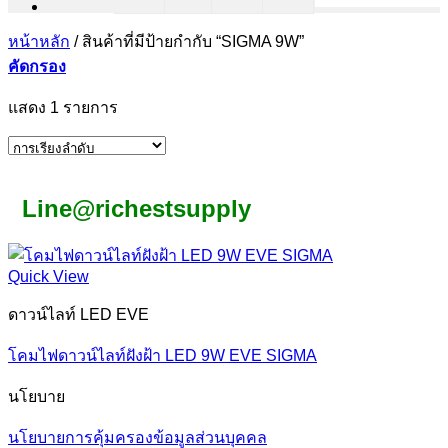
หน้าหลัก
/
สินค้าที่มีป้ายกำกับ “SIGMA 9W”
คัดกรอง
แสดง 1 รายการ
Line@richestsupply
Quick View
ดาวน์ไลท์ LED EVE
โคมไฟดาวน์ไลท์ฝังฝ้า LED 9W EVE SIGMA
นโยบาย
นโยบายการคุ้มครองข้อมูลส่วนบุคคล