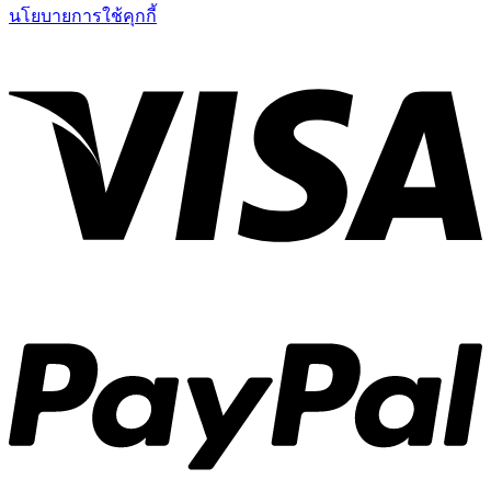
นโยบายการใช้คุกกี้
V
P