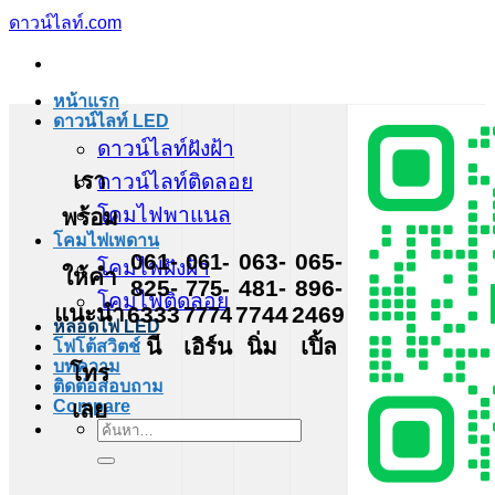
ข้าม
ดาวน์ไลท์.com
ไป
ยัง
หน้าแรก
เนื้อหา
ดาวน์ไลท์ LED
ดาวน์ไลท์ฝังฝ้า
เรา
ดาวน์ไลท์ติดลอย
โคมไฟพาแนล
พร้อม
โคมไฟเพดาน
061-
061-
063-
065-
โคมไฟฝังฝ้า
ให้คำ
825-
775-
481-
896-
โคมไฟติดลอย
แนะนำ
6333
7774
7744
2469
หลอดไฟ LED
นี
เอิร์น
นิ่ม
เปิ้ล
โฟโต้สวิตช์
บทความ
โทร
ติดต่อสอบถาม
เลย
Compare
ค้นหา: