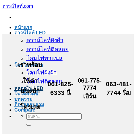
ข้าม
ดาวน์ไลท์.com
ไป
ยัง
หน้าแรก
เนื้อหา
ดาวน์ไลท์ LED
ดาวน์ไลท์ฝังฝ้า
ดาวน์ไลท์ติดลอย
โคมไฟพาแนล
เราพร้อม
โคมไฟเพดาน
โคมไฟฝังฝ้า
061-775-
ให้คำ
โคมไฟติดลอย
061-825-
063-481-
7774
หลอดไฟ LED
แนะนำ
6333 นี
7744 นิ่ม
โฟโต้สวิตช์
เอิร์น
บทความ
ติดต่อสอบถาม
โทรเลย
Compare
ค้นหา: