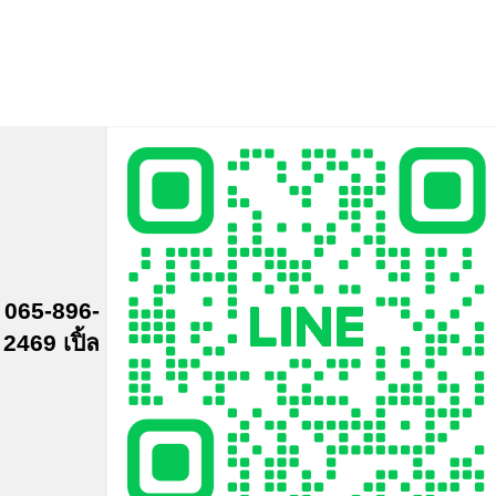
065-896-
2469 เปิ้ล