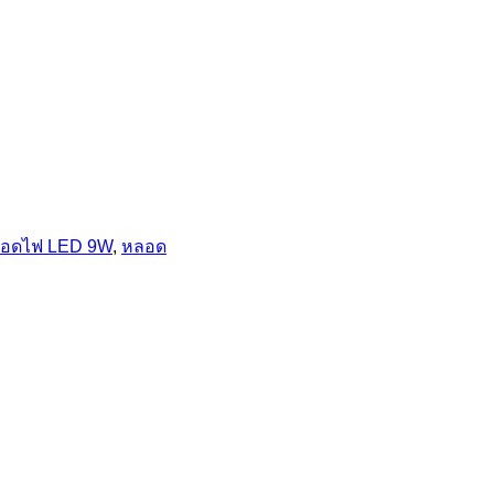
อดไฟ LED 9W
,
หลอด