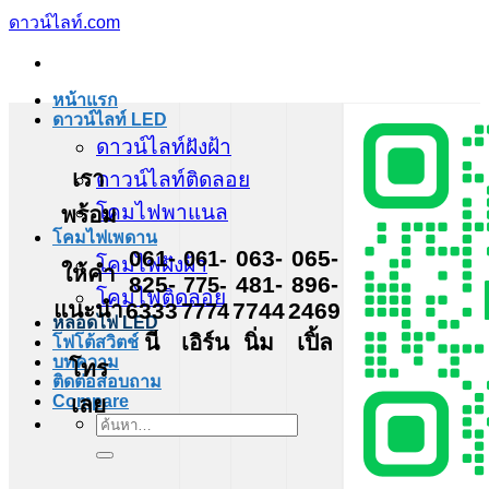
ข้าม
ดาวน์ไลท์.com
ไป
ยัง
หน้าแรก
เนื้อหา
ดาวน์ไลท์ LED
ดาวน์ไลท์ฝังฝ้า
เรา
ดาวน์ไลท์ติดลอย
โคมไฟพาแนล
พร้อม
โคมไฟเพดาน
061-
061-
063-
065-
โคมไฟฝังฝ้า
ให้คำ
825-
775-
481-
896-
โคมไฟติดลอย
แนะนำ
6333
7774
7744
2469
หลอดไฟ LED
นี
เอิร์น
นิ่ม
เปิ้ล
โฟโต้สวิตช์
บทความ
โทร
ติดต่อสอบถาม
เลย
Compare
ค้นหา: