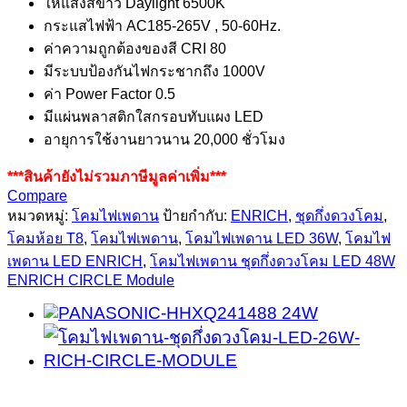
ให้แสงสีขาว Daylight 6500K
กระแสไฟฟ้า AC185-265V , 50-60Hz.
ค่าความถูกต้องของสี CRI 80
มีระบบป้องกันไฟกระชากถึง 1000V
ค่า Power Factor 0.5
มีแผ่นพลาสติกใสกรอบทับแผง LED
อายุการใช้งานยาวนาน 20,000 ชั่วโมง
***สินค้ายังไม่รวมภาษีมูลค่าเพิ่ม***
Compare
หมวดหมู่:
โคมไฟเพดาน
ป้ายกำกับ:
ENRICH
,
ชุดกึ่งดวงโคม
,
โคมห้อย T8
,
โคมไฟเพดาน
,
โคมไฟเพดาน LED 36W
,
โคมไฟ
เพดาน LED ENRICH
,
โคมไฟเพดาน ชุดกึ่งดวงโคม LED 48W
ENRICH CIRCLE Module