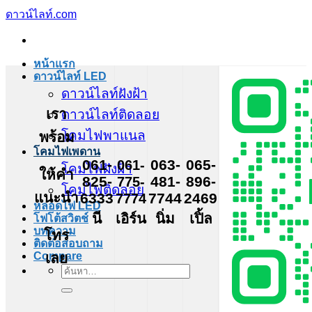
ข้าม
ดาวน์ไลท์.com
ไป
ยัง
หน้าแรก
เนื้อหา
ดาวน์ไลท์ LED
ดาวน์ไลท์ฝังฝ้า
เรา
ดาวน์ไลท์ติดลอย
โคมไฟพาแนล
พร้อม
โคมไฟเพดาน
061-
061-
063-
065-
โคมไฟฝังฝ้า
ให้คำ
825-
775-
481-
896-
โคมไฟติดลอย
แนะนำ
6333
7774
7744
2469
หลอดไฟ LED
นี
เอิร์น
นิ่ม
เปิ้ล
โฟโต้สวิตช์
บทความ
โทร
ติดต่อสอบถาม
เลย
Compare
ค้นหา: