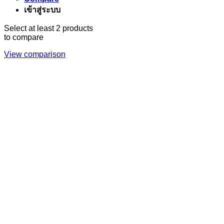
เข้าสู่ระบบ
Select at least 2 products
to compare
View comparison