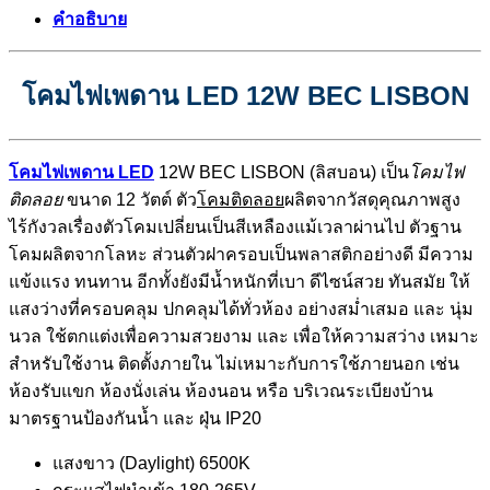
คำอธิบาย
โคมไฟเพดาน LED 12W BEC LISBON
โคมไฟเพดาน LED
12W BEC LISBON (ลิสบอน) เป็น
โคมไฟ
ติดลอย
ขนาด 12 วัตต์ ตัว
โคมติดลอย
ผลิตจากวัสดุคุณภาพสูง
ไร้กังวลเรื่องตัวโคมเปลี่ยนเป็นสีเหลืองแม้เวลาผ่านไป ตัวฐาน
โคมผลิตจากโลหะ ส่วนตัวฝาครอบเป็นพลาสติกอย่างดี มีความ
แข้งแรง ทนทาน อีกทั้งยังมีน้ำหนักที่เบา ดีไซน์สวย ทันสมัย ให้
แสงว่างที่ครอบคลุม ปกคลุมได้ทั่วห้อง อย่างสม่ำเสมอ และ นุ่ม
นวล ใช้ตกแต่งเพื่อความสวยงาม และ เพื่อให้ความสว่าง เหมาะ
สำหรับใช้งาน ติดตั้งภายใน ไม่เหมาะกับการใช้ภายนอก เช่น
ห้องรับแขก ห้องนั่งเล่น ห้องนอน หรือ บริเวณระเบียงบ้าน
มาตรฐานป้องกันน้ำ และ ฝุ่น IP20
แสงขาว (Daylight) 6500K