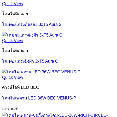
Quick View
โคมไฟติดลอย
โคมตะแกรงติดลอย 3xT5 Aura S
Quick View
โคมไฟติดลอย
โคมตะแกรงฝังฝ้า 3xT5 Aura O
Quick View
ดาวน์ไลท์ LED BEC
โคมไฟเพดาน LED 36W BEC VENUS-P
ลดราคา!