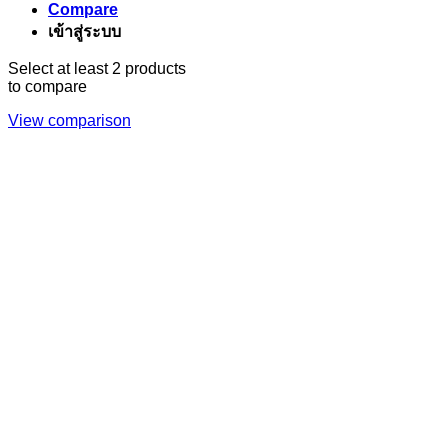
Compare
เข้าสู่ระบบ
Select at least 2 products
to compare
View comparison