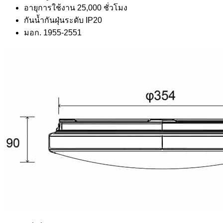
อายุการใช้งาน 25,000 ชั่วโมง
กันน้ำกันฝุ่นระดับ IP20
มอก. 1955-2551