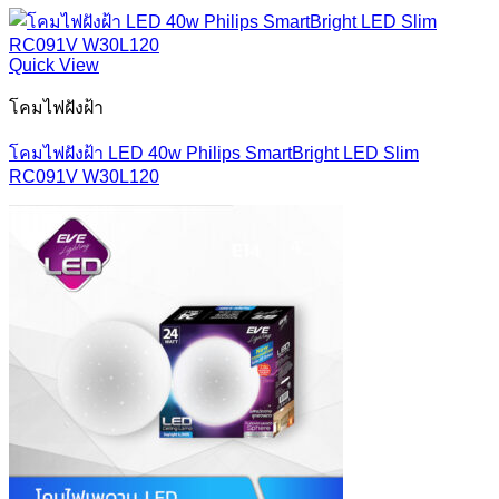
Quick View
โคมไฟฝังฝ้า
โคมไฟฝังฝ้า LED 40w Philips SmartBright LED Slim
RC091V W30L120