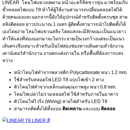
LINEAR โคมไฟแขวงเพดาน หน้าอะคริลิคขาวขุ่น มาพร้อมกับ
ขั้วหลอดไฟแบบ T8 ทำให้ผู้ใช้งานสามารถเปลี่ยนหลอดไฟได้
ด้วยตนเองและนอกจากนี้ยังให้อุปกรณ์สำหรับติดตั้งครบชุด สาย
สลิงติดลอย ยาวประมาณ 1 เมตร ผู้ติดตั้งสามารถนำไปติดตั้งได้
เองโดยง่าย โคมไฟแขวนสลิง โดยแสงจะมีลักษณะเป็นแนวยาว
ทำให้แสงที่ส่องออกมาจะไม่กระจายเป็นวงกว้างแต่จะเป็นแนว
เส้นตรงจึงเหมาะสำหรับเป็นไฟส่องช่องทางเดินตามสำนักงาน
เคาน์เตอร์สำนักงาน งานตกแต่งภายใน หรือพื้นที่ต้องการแสง
สว่าง
หน้าโคมไฟทำจากพลาสติก Polycarbonate หนา 1.2 mm.
ใช้สำหรับหลอดไฟ LED T8 แบบไฟเข้า 2 ทาง
ตัวโคมไฟทำจากเหล็กแผ่นคุณภาพสูง หนา 0.8 mm.
โคมไฟเปล่าไม่รวมหลอดไฟ ใช้สำหรับภายในอาคาร
ตัวโคมไฟไวริ่ง (Wiring) สายไฟสำหรับ LED T8
สามารถติดตั้งได้ทั้งแบบ
ติดเพดาน
และแบบ
ติดลอย