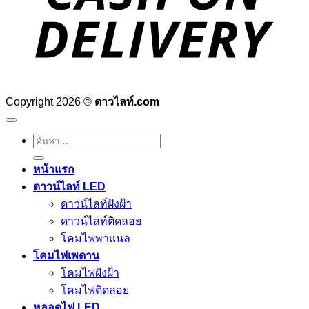
Copyright 2026 ©
ดาวไลท์.com
ค้นหา:
หน้าแรก
ดาวน์ไลท์ LED
ดาวน์ไลท์ฝังฝ้า
ดาวน์ไลท์ติดลอย
โคมไฟพาแนล
โคมไฟเพดาน
โคมไฟฝังฝ้า
โคมไฟติดลอย
หลอดไฟ LED