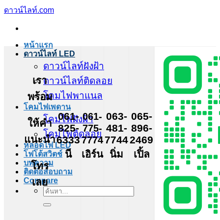
ข้าม
ดาวน์ไลท์.com
ไป
ยัง
หน้าแรก
เนื้อหา
ดาวน์ไลท์ LED
ดาวน์ไลท์ฝังฝ้า
เรา
ดาวน์ไลท์ติดลอย
โคมไฟพาแนล
พร้อม
โคมไฟเพดาน
061-
061-
063-
065-
โคมไฟฝังฝ้า
ให้คำ
825-
775-
481-
896-
โคมไฟติดลอย
แนะนำ
6333
7774
7744
2469
หลอดไฟ LED
นี
เอิร์น
นิ่ม
เปิ้ล
โฟโต้สวิตช์
บทความ
โทร
ติดต่อสอบถาม
เลย
Compare
ค้นหา: