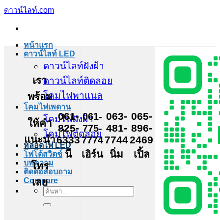
ข้าม
ดาวน์ไลท์.com
ไป
ยัง
หน้าแรก
เนื้อหา
ดาวน์ไลท์ LED
ดาวน์ไลท์ฝังฝ้า
เรา
ดาวน์ไลท์ติดลอย
โคมไฟพาแนล
พร้อม
โคมไฟเพดาน
061-
061-
063-
065-
โคมไฟฝังฝ้า
ให้คำ
825-
775-
481-
896-
โคมไฟติดลอย
แนะนำ
6333
7774
7744
2469
หลอดไฟ LED
นี
เอิร์น
นิ่ม
เปิ้ล
โฟโต้สวิตช์
บทความ
โทร
ติดต่อสอบถาม
เลย
Compare
ค้นหา: