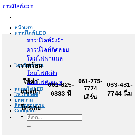
ข้าม
ดาวน์ไลท์.com
ไป
ยัง
หน้าแรก
เนื้อหา
ดาวน์ไลท์ LED
ดาวน์ไลท์ฝังฝ้า
ดาวน์ไลท์ติดลอย
โคมไฟพาแนล
เราพร้อม
โคมไฟเพดาน
โคมไฟฝังฝ้า
061-775-
ให้คำ
โคมไฟติดลอย
061-825-
063-481-
7774
หลอดไฟ LED
แนะนำ
6333 นี
7744 นิ่ม
โฟโต้สวิตช์
เอิร์น
บทความ
ติดต่อสอบถาม
โทรเลย
Compare
ค้นหา: