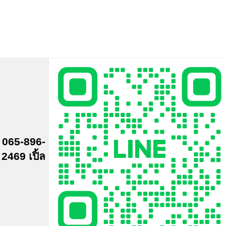
065-896-
2469 เปิ้ล