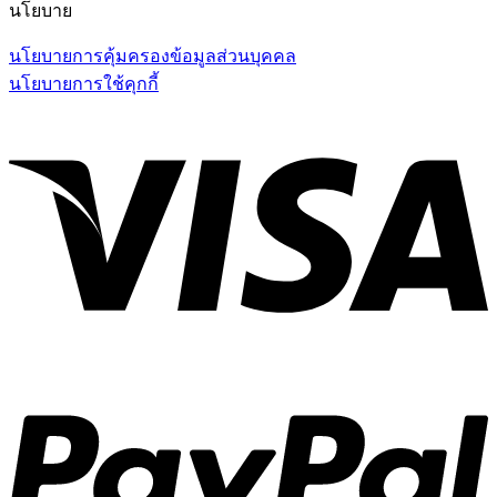
นโยบาย
นโยบายการคุ้มครองข้อมูลส่วนบุคคล
นโยบายการใช้คุกกี้
V
P