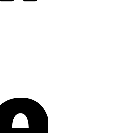
Stripe