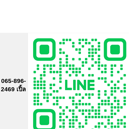
065-896-
2469 เปิ้ล