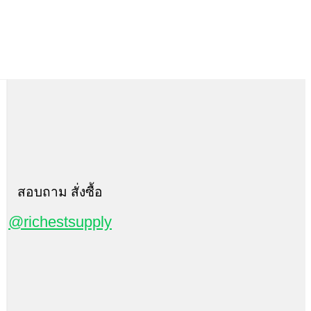
สอบถาม สั่งซื้อ
@richestsupply