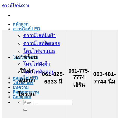
ข้าม
ดาวน์ไลท์.com
ไป
ยัง
หน้าแรก
เนื้อหา
ดาวน์ไลท์ LED
ดาวน์ไลท์ฝังฝ้า
ดาวน์ไลท์ติดลอย
โคมไฟพาแนล
เราพร้อม
โคมไฟเพดาน
โคมไฟฝังฝ้า
061-775-
ให้คำ
โคมไฟติดลอย
061-825-
063-481-
7774
หลอดไฟ LED
แนะนำ
6333 นี
7744 นิ่ม
โฟโต้สวิตช์
เอิร์น
บทความ
ติดต่อสอบถาม
โทรเลย
Compare
ค้นหา: