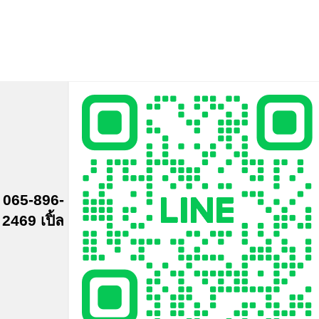
065-896-
2469 เปิ้ล