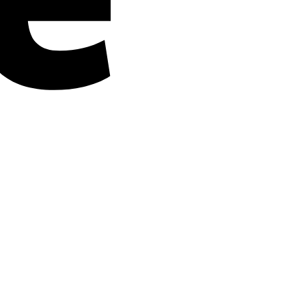
MasterCard