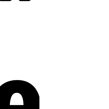
Stripe