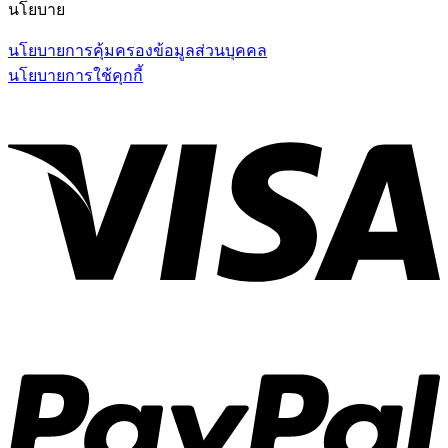
นโยบาย
นโยบายการคุ้มครองข้อมูลส่วนบุคคล
นโยบายการใช้คุกกี้
V
P