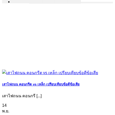
เสาไฟถนน คอนกรีต vs เหล็ก เปรียบเทียบข้อดีข้อเสีย
เสาไฟถนน คอนกรี [...]
14
พ.ย.