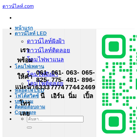
ข้าม
ดาวน์ไลท์.com
ไป
ยัง
หน้าแรก
เนื้อหา
ดาวน์ไลท์ LED
ดาวน์ไลท์ฝังฝ้า
เรา
ดาวน์ไลท์ติดลอย
โคมไฟพาแนล
พร้อม
โคมไฟเพดาน
061-
061-
063-
065-
โคมไฟฝังฝ้า
ให้คำ
825-
775-
481-
896-
โคมไฟติดลอย
แนะนำ
6333
7774
7744
2469
หลอดไฟ LED
นี
เอิร์น
นิ่ม
เปิ้ล
โฟโต้สวิตช์
บทความ
โทร
ติดต่อสอบถาม
เลย
Compare
ค้นหา: