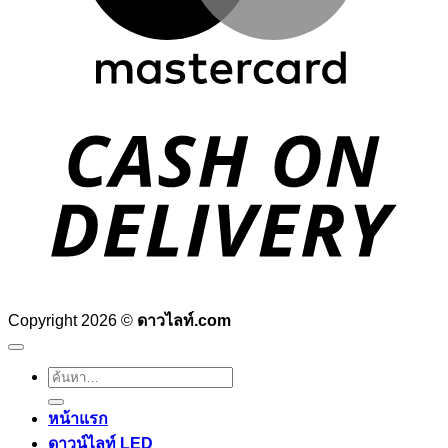
D
Copyright 2026 ©
ดาวไลท์.com
ค้นหา:
หน้าแรก
ดาวน์ไลท์ LED