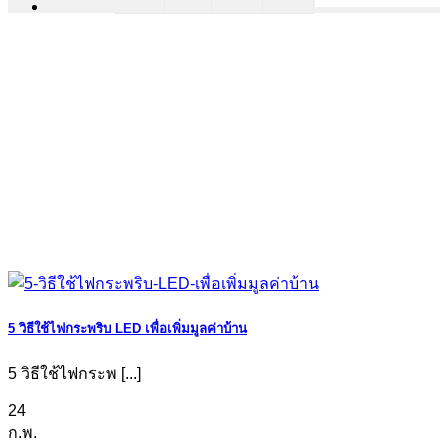
5 วิธีใช้ไฟกระพริบ LED เพื่อเพิ่มมูลค่าบ้าน
5 วิธีใช้ไฟกระพ [...]
24
ก.พ.