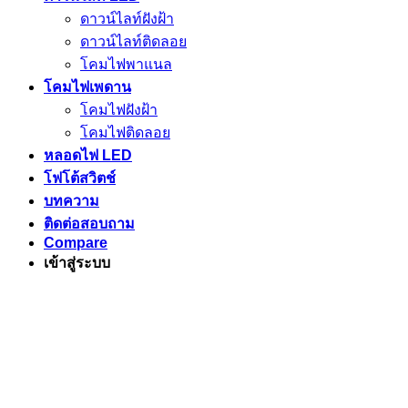
ดาวน์ไลท์ฝังฝ้า
ดาวน์ไลท์ติดลอย
โคมไฟพาแนล
โคมไฟเพดาน
โคมไฟฝังฝ้า
โคมไฟติดลอย
หลอดไฟ LED
โฟโต้สวิตช์
บทความ
ติดต่อสอบถาม
Compare
เข้าสู่ระบบ