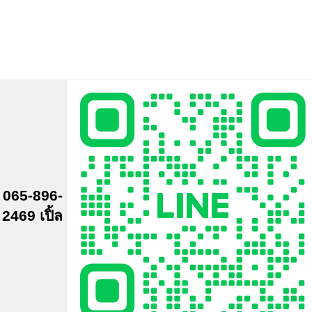
065-896-
2469 เปิ้ล