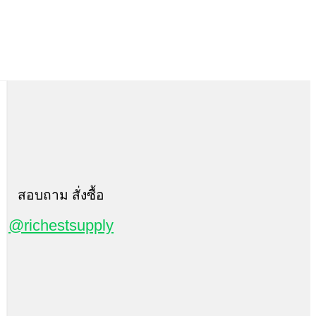
สอบถาม สั่งซื้อ
@richestsupply