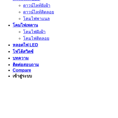
ดาวน์ไลท์ฝังฝ้า
ดาวน์ไลท์ติดลอย
โคมไฟพาแนล
โคมไฟเพดาน
โคมไฟฝังฝ้า
โคมไฟติดลอย
หลอดไฟ LED
โฟโต้สวิตช์
บทความ
ติดต่อสอบถาม
Compare
เข้าสู่ระบบ