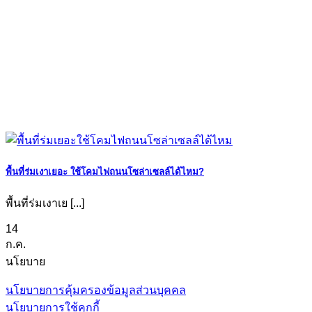
พื้นที่ร่มเงาเยอะ ใช้โคมไฟถนนโซล่าเซลล์ได้ไหม?
พื้นที่ร่มเงาเย [...]
14
ก.ค.
นโยบาย
นโยบายการคุ้มครองข้อมูลส่วนบุคคล
นโยบายการใช้คุกกี้