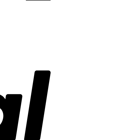
PayPal