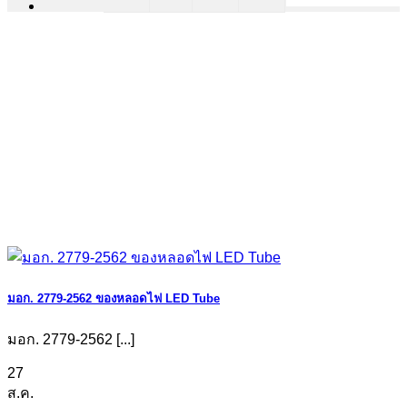
มอก. 2779-2562 ของหลอดไฟ LED Tube
มอก. 2779-2562 [...]
27
ส.ค.