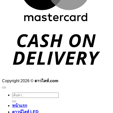
D
Copyright 2026 ©
ดาวไลท์.com
ค้นหา:
หน้าแรก
ดาวน์ไลท์ LED