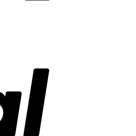
PayPal