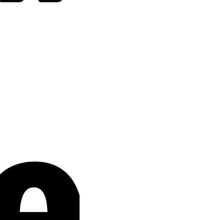
Stripe