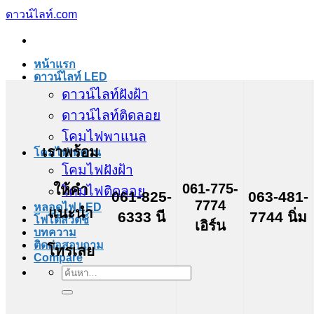
ข้าม
ดาวน์ไลท์.com
ไป
ยัง
หน้าแรก
เนื้อหา
ดาวน์ไลท์ LED
ดาวน์ไลท์ฝังฝ้า
ดาวน์ไลท์ติดลอย
โคมไฟพาแนล
เราพร้อม
โคมไฟเพดาน
โคมไฟฝังฝ้า
061-775-
ให้คำ
โคมไฟติดลอย
061-825-
063-481-
7774
หลอดไฟ LED
แนะนำ
6333 นี
7744 นิ่ม
โฟโต้สวิตช์
เอิร์น
บทความ
ติดต่อสอบถาม
โทรเลย
Compare
ค้นหา: