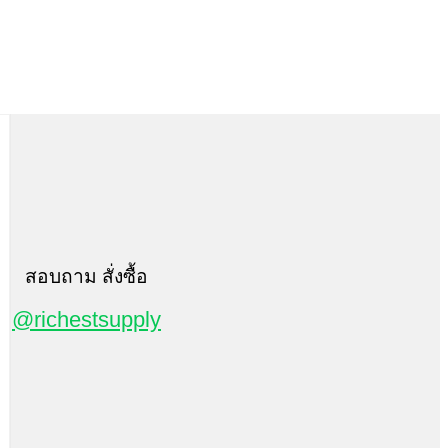
สอบถาม สั่งซื้อ
@richestsupply