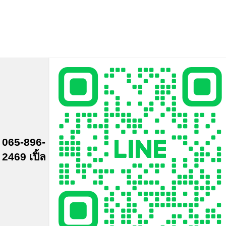
065-896-
2469 เปิ้ล