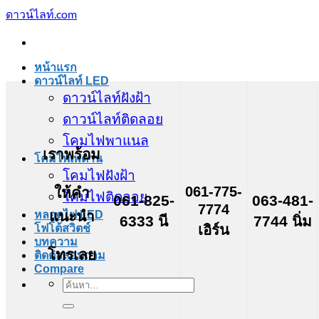
ข้าม
ดาวน์ไลท์.com
ไป
ยัง
เนื้อหา
หน้าแรก
ดาวน์ไลท์ LED
ดาวน์ไลท์ฝังฝ้า
ดาวน์ไลท์ติดลอย
โคมไฟพาแนล
เราพร้อม
โคมไฟเพดาน
โคมไฟฝังฝ้า
061-775-
ให้คำ
โคมไฟติดลอย
061-825-
063-481-
7774
แนะนำ
หลอดไฟ LED
6333 นี
7744 นิ่ม
เอิร์น
โฟโต้สวิตช์
บทความ
โทรเลย
ติดต่อสอบถาม
Compare
ค้นหา: