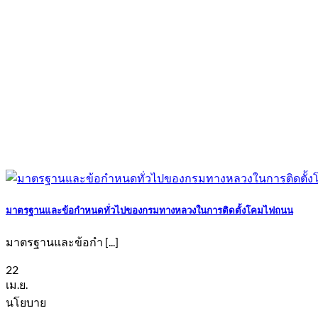
มาตรฐานและข้อกำหนดทั่วไปของกรมทางหลวงในการติดตั้งโคมไฟถนน
มาตรฐานและข้อกำ [...]
22
เม.ย.
นโยบาย