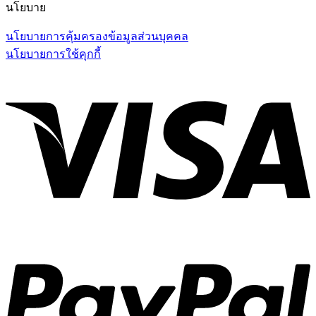
นโยบาย
นโยบายการคุ้มครองข้อมูลส่วนบุคคล
นโยบายการใช้คุกกี้
V
P