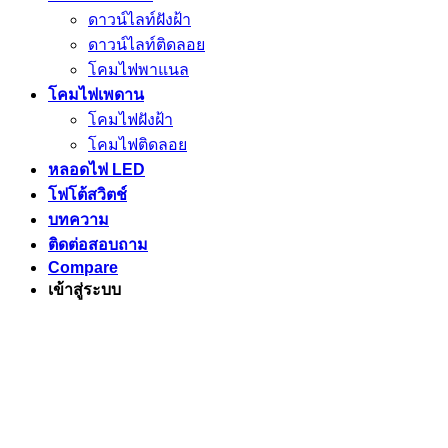
ดาวน์ไลท์ฝังฝ้า
ดาวน์ไลท์ติดลอย
โคมไฟพาแนล
โคมไฟเพดาน
โคมไฟฝังฝ้า
โคมไฟติดลอย
หลอดไฟ LED
โฟโต้สวิตช์
บทความ
ติดต่อสอบถาม
Compare
เข้าสู่ระบบ