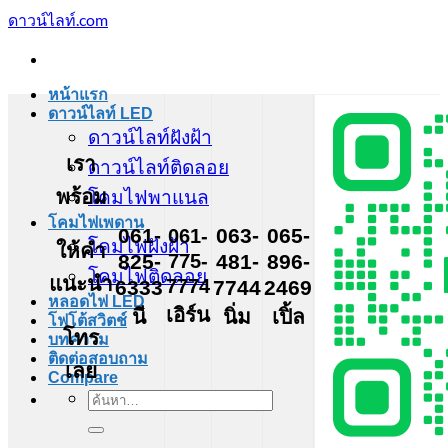
ข้าม
ดาวน์ไลท์.com
ไป
ยัง
เนื้อหา
หน้าแรก
ดาวน์ไลท์ LED
ดาวน์ไลท์ฝังฝ้า
เรา
ดาวน์ไลท์ติดลอย
พร้อม
โคมไฟพาแนล
โคมไฟเพดาน
061-
061-
063-
065-
โคมไฟฝังฝ้า
ให้คำ
775-
825-
481-
896-
โคมไฟติดลอย
แนะนำ
7774
6333
7744
2469
หลอดไฟ LED
เอิร์น
นี
นิ่ม
เปิ้ล
โฟโต้สวิตช์
โทร
บทความ
ติดต่อสอบถาม
เลย
Compare
ค้นหา: