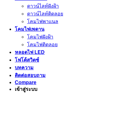
ดาวน์ไลท์ฝังฝ้า
ดาวน์ไลท์ติดลอย
โคมไฟพาแนล
โคมไฟเพดาน
โคมไฟฝังฝ้า
โคมไฟติดลอย
หลอดไฟ LED
โฟโต้สวิตช์
บทความ
ติดต่อสอบถาม
Compare
เข้าสู่ระบบ