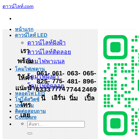
ข้าม
ดาวน์ไลท์.com
ไป
ยัง
เนื้อหา
หน้าแรก
ดาวน์ไลท์ LED
ดาวน์ไลท์ฝังฝ้า
เรา
ดาวน์ไลท์ติดลอย
พร้อม
โคมไฟพาแนล
โคมไฟเพดาน
061-
061-
063-
065-
โคมไฟฝังฝ้า
ให้คำ
775-
825-
481-
896-
โคมไฟติดลอย
แนะนำ
7774
6333
7744
2469
หลอดไฟ LED
เอิร์น
นี
นิ่ม
เปิ้ล
โฟโต้สวิตช์
โทร
บทความ
ติดต่อสอบถาม
เลย
Compare
ค้นหา: