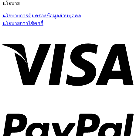
นโยบาย
นโยบายการคุ้มครองข้อมูลส่วนบุคคล
นโยบายการใช้คุกกี้
V
P