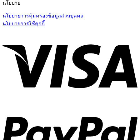
นโยบาย
นโยบายการคุ้มครองข้อมูลส่วนบุคคล
นโยบายการใช้คุกกี้
V
P