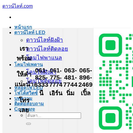
ข้าม
ดาวน์ไลท์.com
ไป
ยัง
หน้าแรก
เนื้อหา
ดาวน์ไลท์ LED
ดาวน์ไลท์ฝังฝ้า
เรา
ดาวน์ไลท์ติดลอย
โคมไฟพาแนล
พร้อม
โคมไฟเพดาน
061-
061-
063-
065-
โคมไฟฝังฝ้า
ให้คำ
825-
775-
481-
896-
โคมไฟติดลอย
แนะนำ
6333
7774
7744
2469
หลอดไฟ LED
นี
เอิร์น
นิ่ม
เปิ้ล
โฟโต้สวิตช์
บทความ
โทร
ติดต่อสอบถาม
เลย
Compare
ค้นหา: