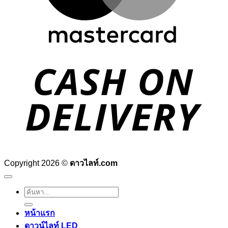
D
Copyright 2026 ©
ดาวไลท์.com
ค้นหา:
หน้าแรก
ดาวน์ไลท์ LED