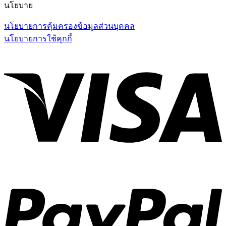
นโยบาย
นโยบายการคุ้มครองข้อมูลส่วนบุคคล
นโยบายการใช้คุกกี้
V
P