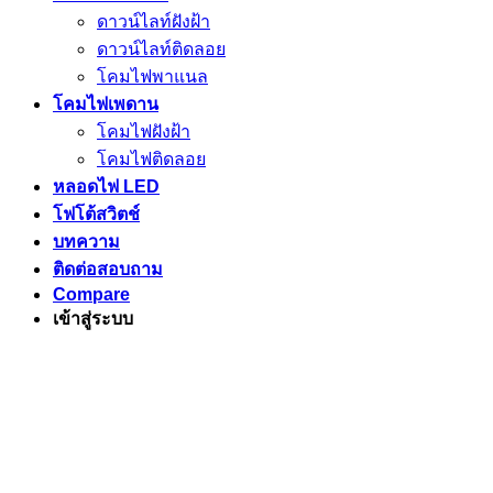
ดาวน์ไลท์ฝังฝ้า
ดาวน์ไลท์ติดลอย
โคมไฟพาแนล
โคมไฟเพดาน
โคมไฟฝังฝ้า
โคมไฟติดลอย
หลอดไฟ LED
โฟโต้สวิตช์
บทความ
ติดต่อสอบถาม
Compare
เข้าสู่ระบบ