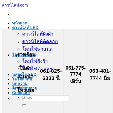
ข้าม
ดาวน์ไลท์.com
ไป
ยัง
หน้าแรก
เนื้อหา
ดาวน์ไลท์ LED
ดาวน์ไลท์ฝังฝ้า
ดาวน์ไลท์ติดลอย
โคมไฟพาแนล
เราพร้อม
โคมไฟเพดาน
โคมไฟฝังฝ้า
061-775-
ให้คำ
โคมไฟติดลอย
061-825-
063-481-
7774
หลอดไฟ LED
แนะนำ
6333 นี
7744 นิ่ม
โฟโต้สวิตช์
เอิร์น
บทความ
ติดต่อสอบถาม
โทรเลย
Compare
ค้นหา: