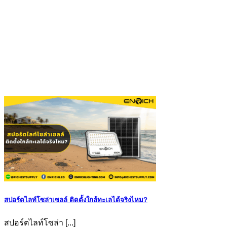
สปอร์ตไลท์โซล่าเซลล์ ติดตั้งใกล้ทะเลได้จริงไหม?
สปอร์ตไลท์โซล่า [...]