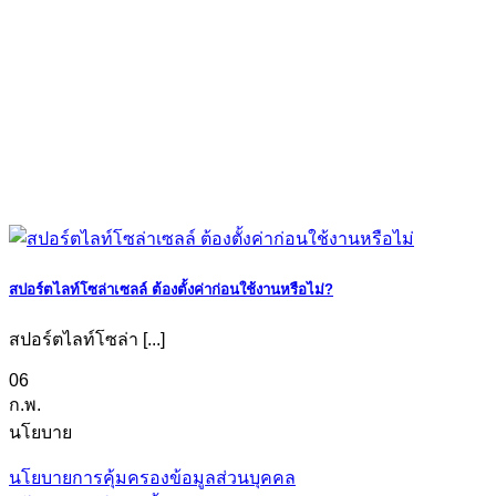
สปอร์ตไลท์โซล่าเซลล์ ต้องตั้งค่าก่อนใช้งานหรือไม่?
สปอร์ตไลท์โซล่า [...]
06
ก.พ.
นโยบาย
นโยบายการคุ้มครองข้อมูลส่วนบุคคล