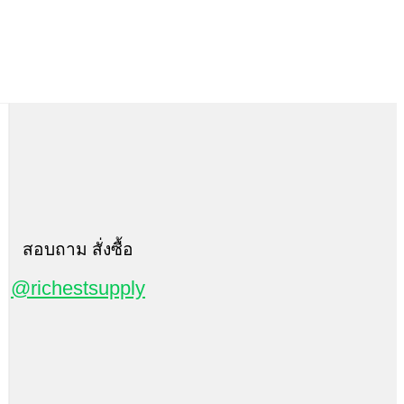
สอบถาม สั่งซื้อ
@richestsupply