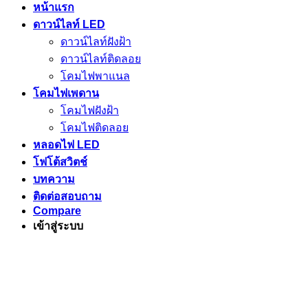
หน้าแรก
ดาวน์ไลท์ LED
ดาวน์ไลท์ฝังฝ้า
ดาวน์ไลท์ติดลอย
โคมไฟพาแนล
โคมไฟเพดาน
โคมไฟฝังฝ้า
โคมไฟติดลอย
หลอดไฟ LED
โฟโต้สวิตช์
บทความ
ติดต่อสอบถาม
Compare
เข้าสู่ระบบ