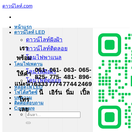
ข้าม
ดาวน์ไลท์.com
ไป
ยัง
หน้าแรก
เนื้อหา
ดาวน์ไลท์ LED
ดาวน์ไลท์ฝังฝ้า
เรา
ดาวน์ไลท์ติดลอย
โคมไฟพาแนล
พร้อม
โคมไฟเพดาน
061-
061-
063-
065-
โคมไฟฝังฝ้า
ให้คำ
825-
775-
481-
896-
โคมไฟติดลอย
แนะนำ
6333
7774
7744
2469
หลอดไฟ LED
นี
เอิร์น
นิ่ม
เปิ้ล
โฟโต้สวิตช์
บทความ
โทร
ติดต่อสอบถาม
เลย
Compare
ค้นหา: