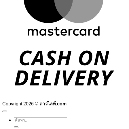
D
Copyright 2026 ©
ดาวไลท์.com
ค้นหา: