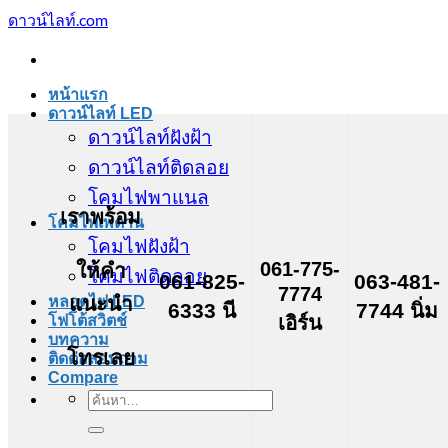
ข้าม
ดาวน์ไลท์.com
ไป
ยัง
เนื้อหา
หน้าแรก
ดาวน์ไลท์ LED
ดาวน์ไลท์ฝังฝ้า
ดาวน์ไลท์ติดลอย
โคมไฟพาแนล
เราพร้อม
โคมไฟเพดาน
โคมไฟฝังฝ้า
061-775-
ให้คำ
โคมไฟติดลอย
061-825-
063-481-
7774
แนะนำ
หลอดไฟ LED
6333 นี
7744 นิ่ม
เอิร์น
โฟโต้สวิตช์
บทความ
โทรเลย
ติดต่อสอบถาม
Compare
ค้นหา: