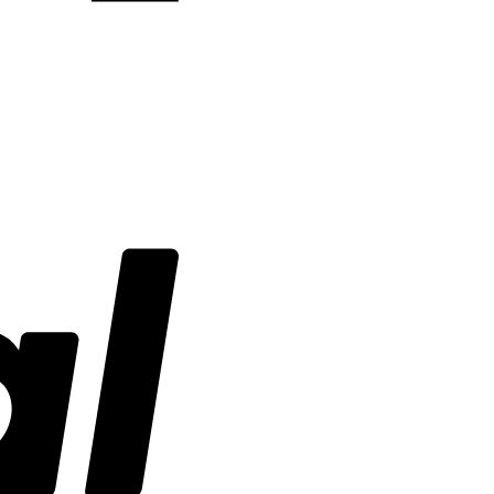
PayPal