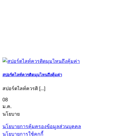
สปอร์ตไลท์ควรติดมุมไหนถึงคุ้มค่า
สปอร์ตไลท์ควรติ [...]
08
ม.ค.
นโยบาย
นโยบายการคุ้มครองข้อมูลส่วนบุคคล
นโยบายการใช้คุกกี้