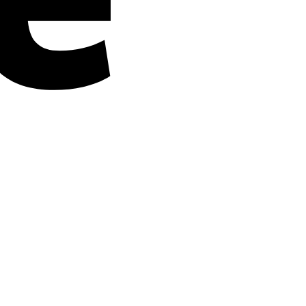
MasterCard