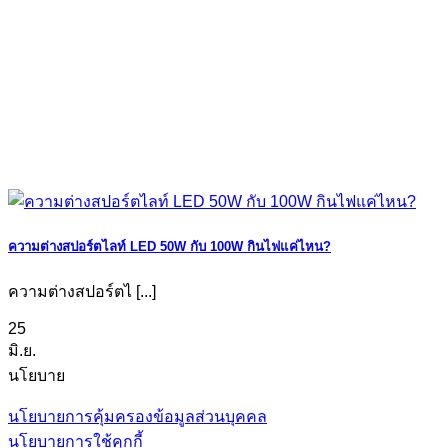
ความต่างสปอร์ตไลท์ LED 50W กับ 100W กินไฟแค่ไหน?
ความต่างสปอร์ตไ [...]
25
มิ.ย.
นโยบาย
นโยบายการคุ้มครองข้อมูลส่วนบุคคล
นโยบายการใช้คุกกี้