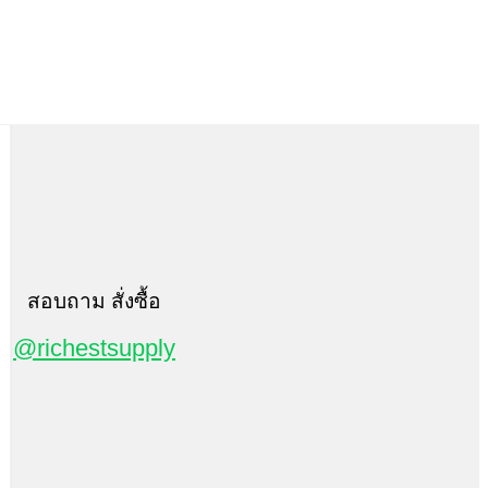
สอบถาม สั่งซื้อ
@richestsupply