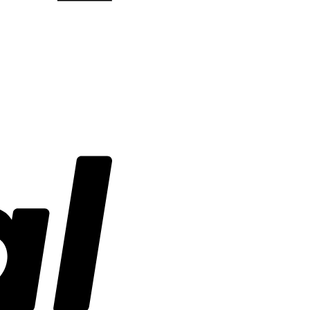
PayPal