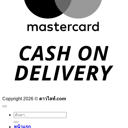
D
Copyright 2026 ©
ดาวไลท์.com
ค้นหา:
หน้าแรก