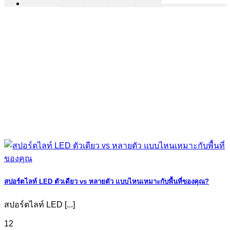
สปอร์ตไลท์ LED ตัวเดียว vs หลายตัว แบบไหนเหมาะกับพื้นที่ของคุณ?
สปอร์ตไลท์ LED [...]
12