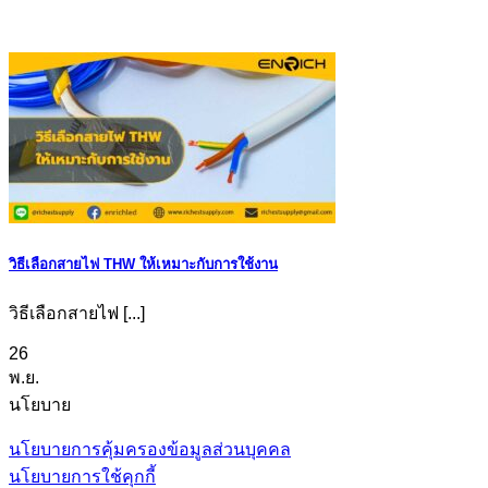
วิธีเลือกสายไฟ THW ให้เหมาะกับการใช้งาน
วิธีเลือกสายไฟ [...]
26
พ.ย.
นโยบาย
นโยบายการคุ้มครองข้อมูลส่วนบุคคล
นโยบายการใช้คุกกี้