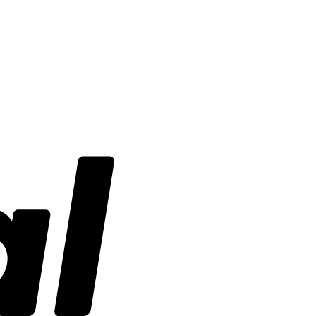
PayPal