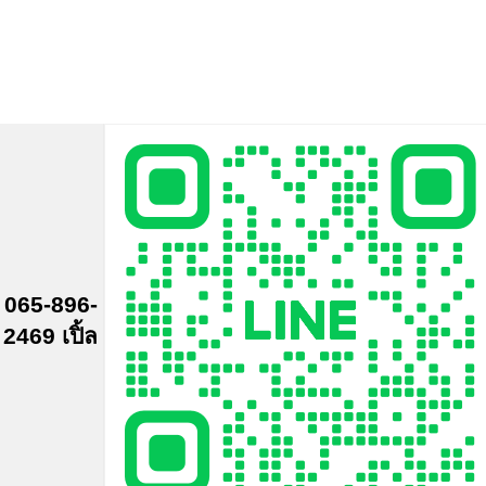
065-896-
2469 เปิ้ล