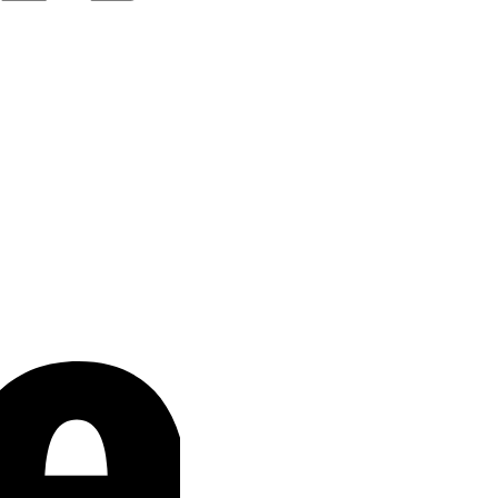
Stripe