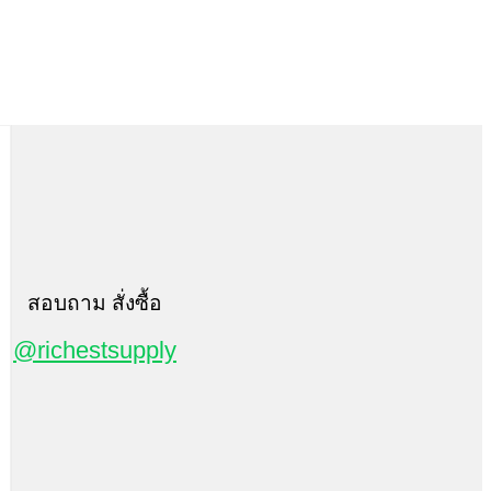
สอบถาม สั่งซื้อ
@richestsupply