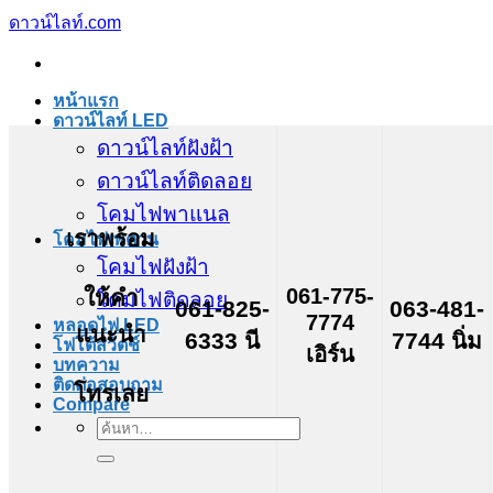
ข้าม
ดาวน์ไลท์.com
ไป
ยัง
หน้าแรก
เนื้อหา
ดาวน์ไลท์ LED
ดาวน์ไลท์ฝังฝ้า
ดาวน์ไลท์ติดลอย
โคมไฟพาแนล
เราพร้อม
โคมไฟเพดาน
โคมไฟฝังฝ้า
061-775-
ให้คำ
โคมไฟติดลอย
061-825-
063-481-
7774
หลอดไฟ LED
แนะนำ
6333 นี
7744 นิ่ม
โฟโต้สวิตช์
เอิร์น
บทความ
ติดต่อสอบถาม
โทรเลย
Compare
ค้นหา: