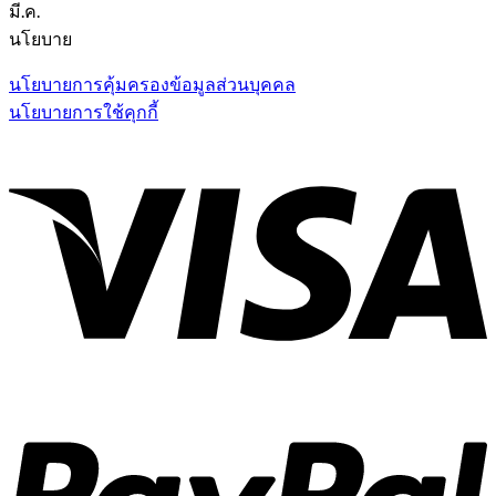
มี.ค.
นโยบาย
นโยบายการคุ้มครองข้อมูลส่วนบุคคล
นโยบายการใช้คุกกี้
V
P