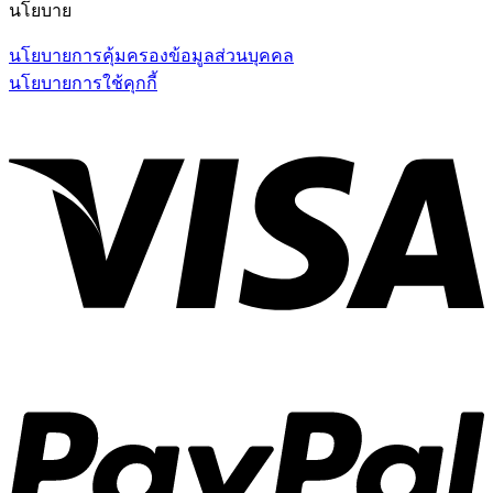
นโยบาย
นโยบายการคุ้มครองข้อมูลส่วนบุคคล
นโยบายการใช้คุกกี้
V
P