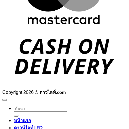
D
ดาวไลท์.com
Copyright 2026 ©
ค้นหา:
หน้าแรก
ดาวน์ไลท์ LED