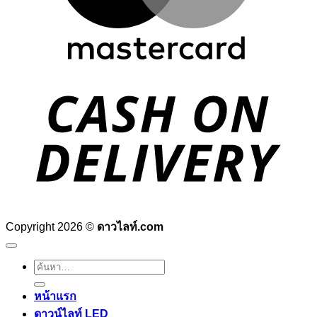
D
Copyright 2026 ©
ดาวไลท์.com
ค้นหา:
หน้าแรก
ดาวน์ไลท์ LED