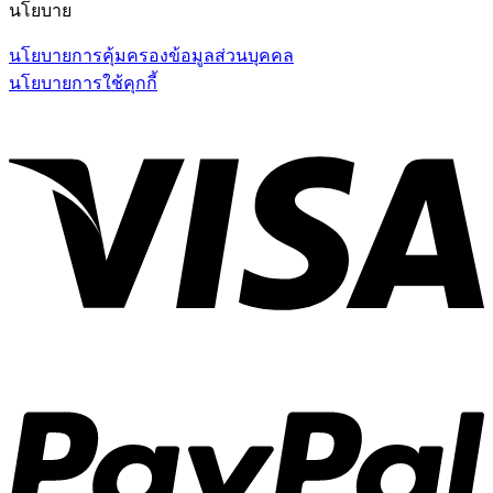
นโยบาย
นโยบายการคุ้มครองข้อมูลส่วนบุคคล
นโยบายการใช้คุกกี้
V
P