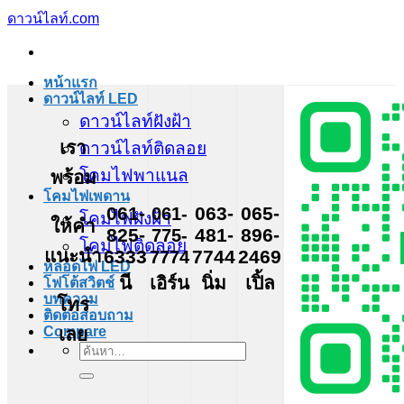
ข้าม
ดาวน์ไลท์.com
ไป
ยัง
หน้าแรก
เนื้อหา
ดาวน์ไลท์ LED
ดาวน์ไลท์ฝังฝ้า
เรา
ดาวน์ไลท์ติดลอย
โคมไฟพาแนล
พร้อม
โคมไฟเพดาน
061-
061-
063-
065-
โคมไฟฝังฝ้า
ให้คำ
825-
775-
481-
896-
โคมไฟติดลอย
แนะนำ
6333
7774
7744
2469
หลอดไฟ LED
นี
เอิร์น
นิ่ม
เปิ้ล
โฟโต้สวิตช์
บทความ
โทร
ติดต่อสอบถาม
เลย
Compare
ค้นหา: