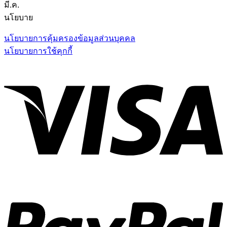
มี.ค.
นโยบาย
นโยบายการคุ้มครองข้อมูลส่วนบุคคล
นโยบายการใช้คุกกี้
V
P