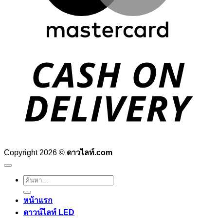
D
Copyright 2026 ©
ดาวไลท์.com
ค้นหา:
หน้าแรก
ดาวน์ไลท์ LED