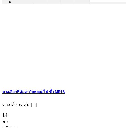
ทางเลือกที่คุ้มค่ากับหลอดไฟ ขั้ว MR16
ทางเลือกที่คุ้ม [...]
14
ส.ค.