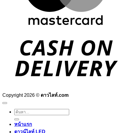
D
Copyright 2026 ©
ดาวไลท์.com
ค้นหา:
หน้าแรก
ดาวน์ไลท์ LED