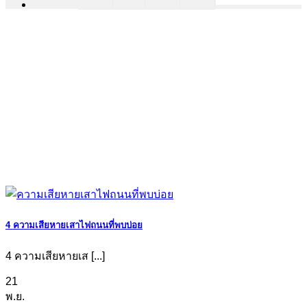
4 ความเสียหายเสาไฟถนนที่พบบ่อย
4 ความเสียหายเส [...]
21
พ.ย.