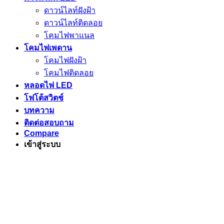
ดาวน์ไลท์ฝังฝ้า
ดาวน์ไลท์ติดลอย
โคมไฟพาแนล
โคมไฟเพดาน
โคมไฟฝังฝ้า
โคมไฟติดลอย
หลอดไฟ LED
โฟโต้สวิตช์
บทความ
ติดต่อสอบถาม
Compare
เข้าสู่ระบบ