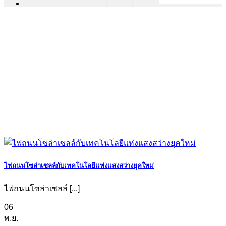
ไฟถนนโซล่าเซลล์กับเทคโนโลยีแห่งแสงสว่างยุคใหม่
ไฟถนนโซล่าเซลล์ [...]
06
พ.ย.