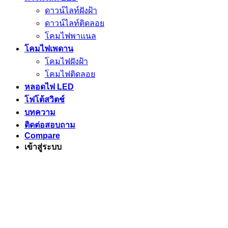
ดาวน์ไลท์ฝังฝ้า
ดาวน์ไลท์ติดลอย
โคมไฟพาแนล
โคมไฟเพดาน
โคมไฟฝังฝ้า
โคมไฟติดลอย
หลอดไฟ LED
โฟโต้สวิตช์
บทความ
ติดต่อสอบถาม
Compare
เข้าสู่ระบบ