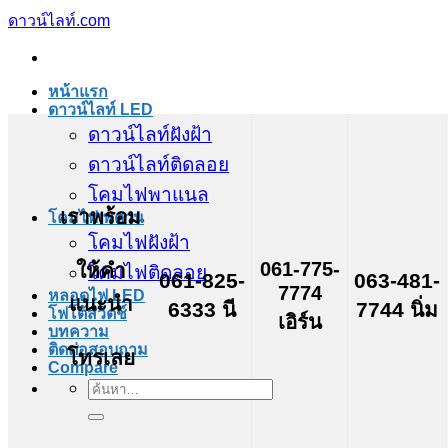
ข้าม
ดาวน์ไลท์.com
ไป
ยัง
หน้าแรก
เนื้อหา
ดาวน์ไลท์ LED
ดาวน์ไลท์ฝังฝ้า
ดาวน์ไลท์ติดลอย
โคมไฟพาแนล
เราพร้อม
โคมไฟเพดาน
โคมไฟฝังฝ้า
061-775-
ให้คำ
โคมไฟติดลอย
061-825-
063-481-
7774
หลอดไฟ LED
แนะนำ
6333 นี
7744 นิ่ม
โฟโต้สวิตช์
เอิร์น
บทความ
ติดต่อสอบถาม
โทรเลย
Compare
ค้นหา: