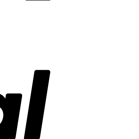
PayPal