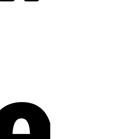
Stripe