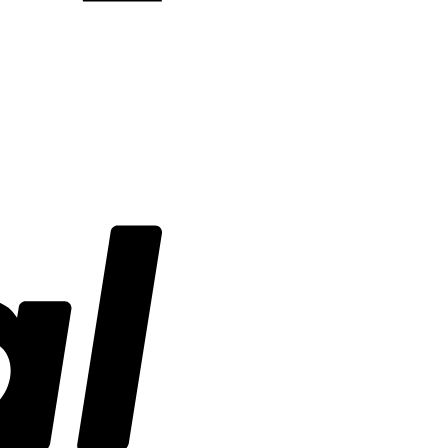
PayPal