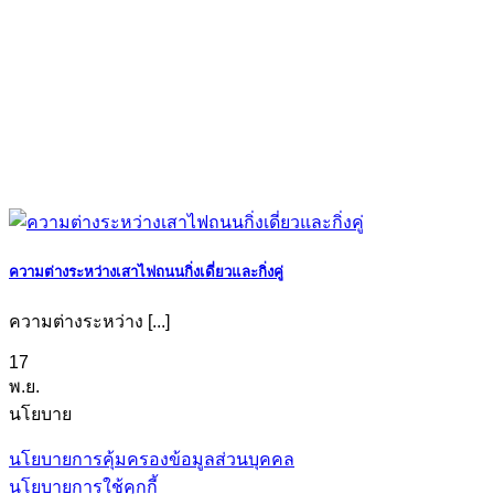
ความต่างระหว่างเสาไฟถนนกิ่งเดี่ยวและกิ่งคู่
ความต่างระหว่าง [...]
17
พ.ย.
นโยบาย
นโยบายการคุ้มครองข้อมูลส่วนบุคคล
นโยบายการใช้คุกกี้