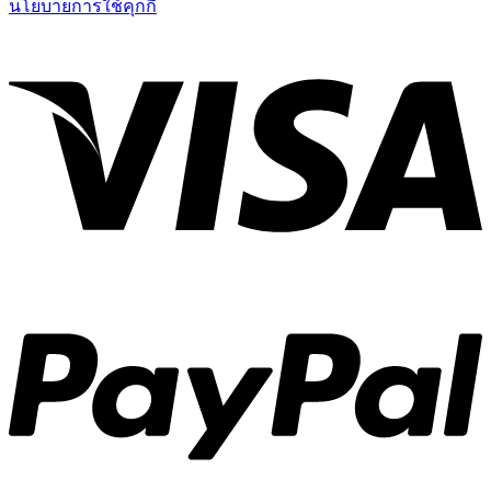
นโยบายการใช้คุกกี้
V
P