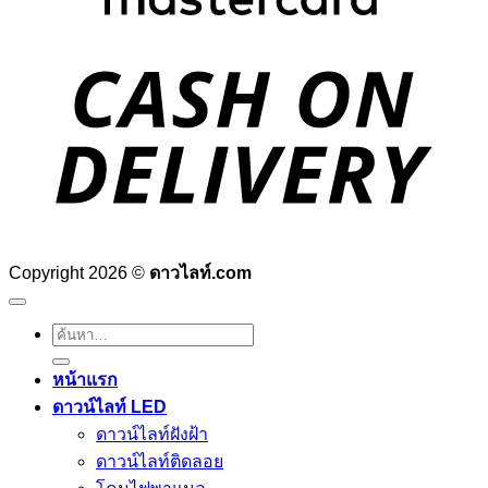
D
Copyright 2026 ©
ดาวไลท์.com
ค้นหา:
หน้าแรก
ดาวน์ไลท์ LED
ดาวน์ไลท์ฝังฝ้า
ดาวน์ไลท์ติดลอย