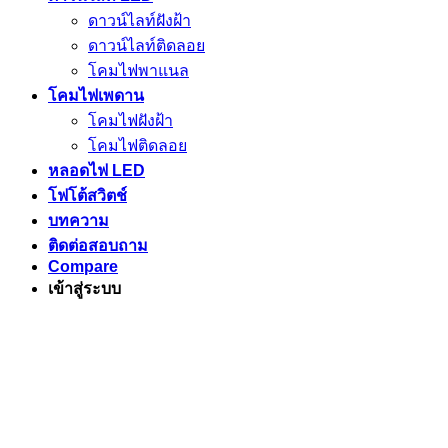
ดาวน์ไลท์ฝังฝ้า
ดาวน์ไลท์ติดลอย
โคมไฟพาแนล
โคมไฟเพดาน
โคมไฟฝังฝ้า
โคมไฟติดลอย
หลอดไฟ LED
โฟโต้สวิตช์
บทความ
ติดต่อสอบถาม
Compare
เข้าสู่ระบบ