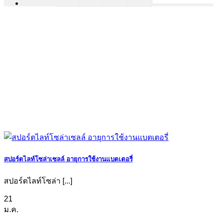
สปอร์ตไลท์โซล่าเซลล์ อายุการใช้งานแบตเตอรี่
สปอร์ตไลท์โซล่า [...]
21
ม.ค.