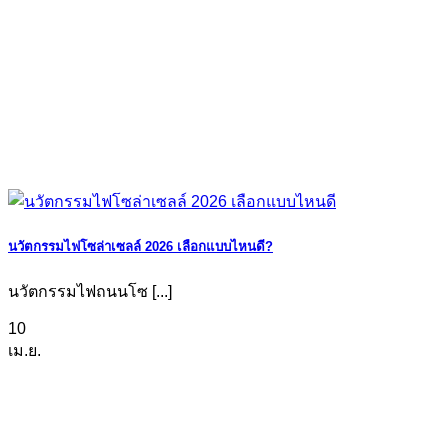
นวัตกรรมไฟโซล่าเซลล์ 2026 เลือกแบบไหนดี?
นวัตกรรมไฟถนนโซ [...]
10
เม.ย.