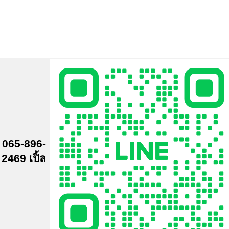
065-896-
2469 เปิ้ล