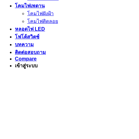
โคมไฟเพดาน
โคมไฟฝังฝ้า
โคมไฟติดลอย
หลอดไฟ LED
โฟโต้สวิตช์
บทความ
ติดต่อสอบถาม
Compare
เข้าสู่ระบบ