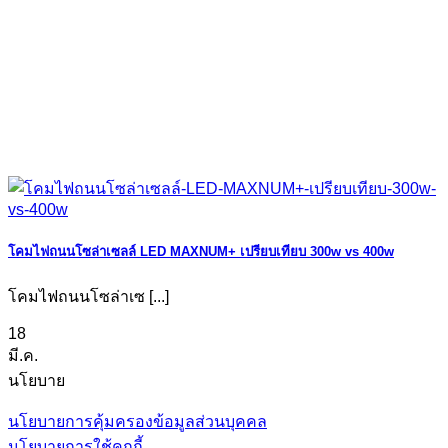
โคมไฟถนนโซล่าเซลล์ LED MAXNUM+ เปรียบเทียบ 300w vs 400w
โคมไฟถนนโซล่าเซ [...]
18
มี.ค.
นโยบาย
นโยบายการคุ้มครองข้อมูลส่วนบุคคล
นโยบายการใช้คุกกี้