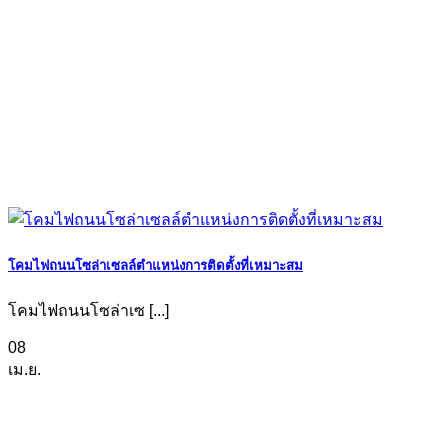
โคมไฟถนนโซล่าเซลล์ตำแหน่งการติดตั้งที่เหมาะสม
โคมไฟถนนโซล่าเซ [...]
08
เม.ย.